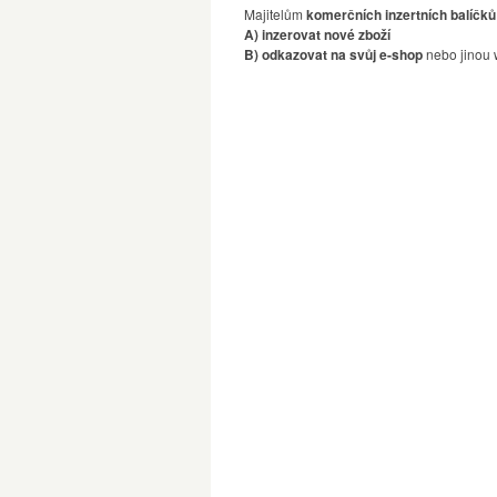
Majitelům
komerčních inzertních balíčků
A) inzerovat nové zboží
B) odkazovat na svůj e-shop
nebo jinou 